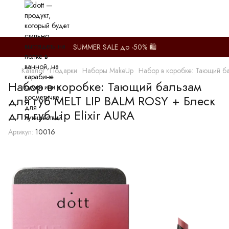
SUMMER SALE до -50% 🛍️
Каталог
Подарки
Наборы MakeUp
Набор в коробке: Тающий ба
Набор в коробке: Тающий бальзам
для губ MELT LIP BALM ROSY + Блеск
для губ Lip Elixir AURA
Артикул:
10016