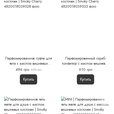
Парфюмированное суфле для
Парфюмированный скраб-
тела с маслом вишневых
конфитюр с маслом вишневых
косточек | Smoky Cherry
косточек | Smoky Cherry
496 грн
610 грн
620 грн
Купить
Купить