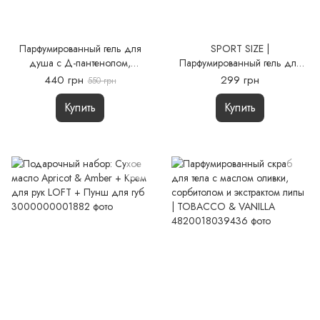
Парфумированный гель для
SPORT SIZE |
душа с Д-пантенолом,
Парфумированный гель для
трегалозой, бетаином и
душа с Д-пантенолом,
440 грн
299 грн
550 грн
молочной кислотой |
трегалозой, бетаином и
TOBACCO & VANILLA
молочной кислотой |
Купить
Купить
TOBACCO & VANILLA