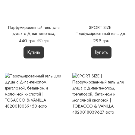
Парфумированный гель для
SPORT SIZE |
душа с Д-пантенолом,
Парфумированный гель для
трегалозой, бетаином и
душа с Д-пантенолом,
440 грн
299 грн
550 грн
молочной кислотой | SANTAL
трегалозой, бетаином и
& WHISKY
молочной кислотой | SANTAL
Купить
Купить
& WHISKY