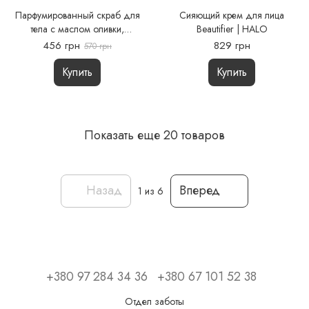
Парфумированный скраб для
Сияющий крем для лица
тела с маслом оливки,
Beautifier | HALO
сорбитолом и экстрактом липы
456 грн
829 грн
570 грн
| SANTAL & WHISKY
Купить
Купить
Показать еще 20 товаров
Назад
Вперед
1
из 6
+380 97 284 34 36
+380 67 101 52 38
Отдел заботы