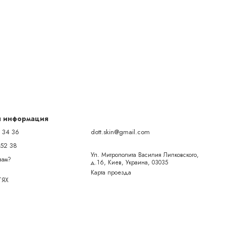
я информация
 34 36
dott.skin@gmail.com
 52 38
Ул. Митрополита Василия Липковского,
вам?
д.16, Киев, Украина, 03035
Карта проезда
ТЯХ