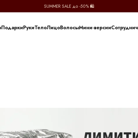
SUMMER SALE до -50% 🛍️
p
Подарки
Руки
Тело
Лицо
Волосы
Мини-версии
Сотруднич