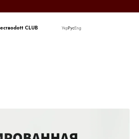
ество
dott CLUB
Укр
Рус
Eng