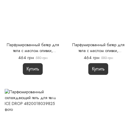
Парфумированный батер для
Парфумированный батер для
тела с маслом оливки,
тела с маслом оливки,
миндаля, баттера ши и
миндаля, баттера ши и
464 грн
464 грн
580 грн
580 грн
экстрактом ромашки | SANTAL
экстрактом ромашки |
& WHISKY
TOBACCO & VANILLA
Купить
Купить