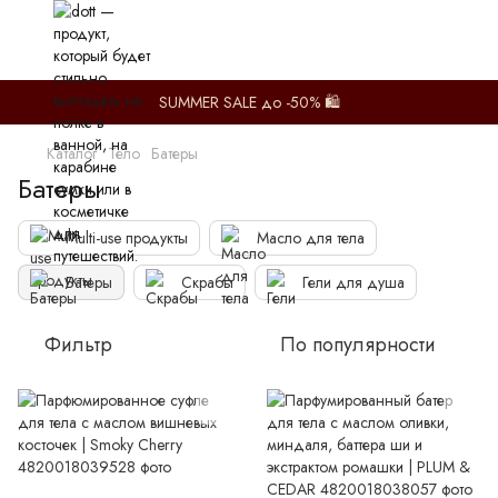
SUMMER SALE до -50% 🛍️
Каталог
Тело
Батеры
Батеры
Multi-use продукты
Масло для тела
Батеры
Скрабы
Гели для душа
Фильтр
По популярности