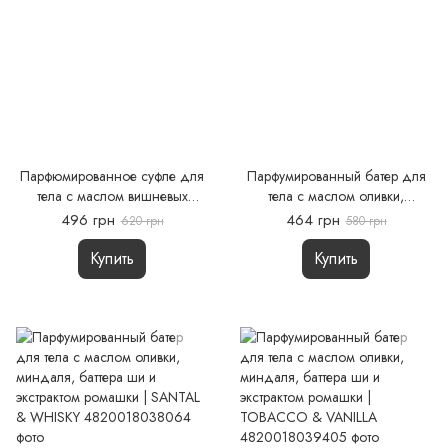
Парфюмированное суфле для
Парфумированный батер для
тела с маслом вишневых
тела с маслом оливки,
косточек | Smoky Cherry
миндаля, баттера ши и
496 грн
464 грн
620 грн
580 грн
экстрактом ромашки | PLUM &
CEDAR
Купить
Купить