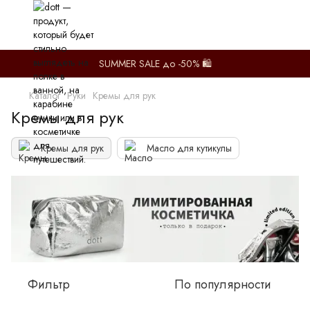
SUMMER SALE до -50% 🛍️
Каталог
Руки
Кремы для рук
Кремы для рук
Кремы для рук
Масло для кутикулы
Фильтр
По популярности