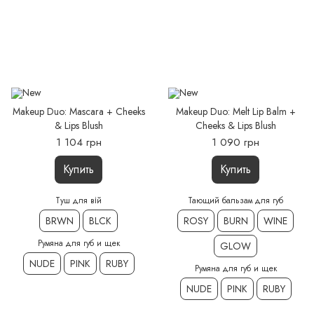
Makeup Duo: Mascara + Cheeks
Makeup Duo: Melt Lip Balm +
& Lips Blush
Cheeks & Lips Blush
1 104 грн
1 090 грн
Купить
Купить
Туш для вій
Тающий бальзам для губ
BRWN
BLCK
ROSY
BURN
WINE
Румяна для губ и щек
GLOW
NUDE
PINK
RUBY
Румяна для губ и щек
NUDE
PINK
RUBY