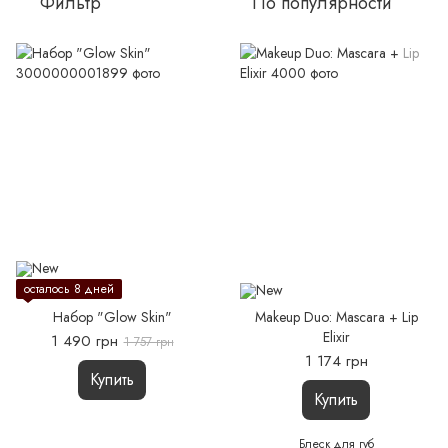
Фильтр
По популярности
осталось 8 дней
Набор "Glow Skin"
Makeup Duo: Mascara + Lip
Elixir
1 490 грн
1 757 грн
1 174 грн
Купить
Купить
Блеск для губ