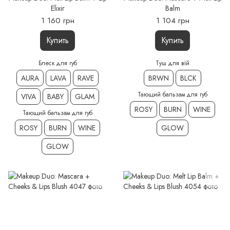
Elixir
Balm
1 160 грн
1 104 грн
Купить
Купить
Блеск для губ
Туш для вій
AURA
LAVA
RAVE
BRWN
BLCK
Тающий бальзам для губ
VIVA
BABY
GLAM
ROSY
BURN
WINE
Тающий бальзам для губ
ROSY
BURN
WINE
GLOW
GLOW