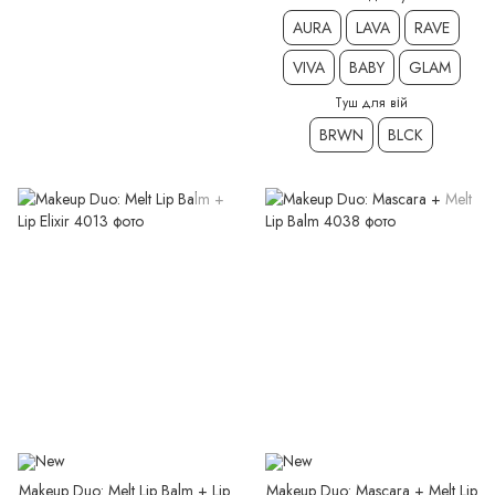
AURA
LAVA
RAVE
VIVA
BABY
GLAM
Туш для вій
BRWN
BLCK
Makeup Duo: Melt Lip Balm + Lip
Makeup Duo: Mascara + Melt Lip