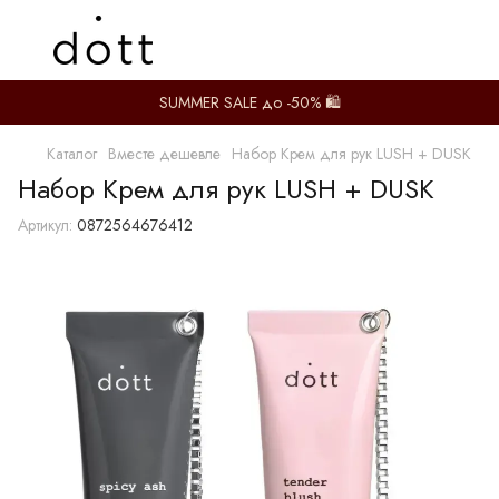
SUMMER SALE до -50% 🛍️
Каталог
Вместе дешевле
Набор Крем для рук LUSH + DUSK
Набор Крем для рук LUSH + DUSK
Артикул:
0872564676412