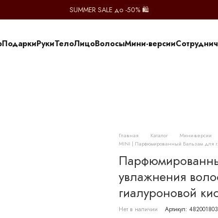
SUMMER SALE до -50% 🛍️
p
Подарки
Руки
Тело
Лицо
Волосы
Мини-версии
Сотруднич
Главная
Каталог
Мини-версии
MINI | Парфюмированный Бальзам для гл
Парфюмированный
увлажнения воло
гиалуроновой ки
Нет в наличии
Артикул: 48200180