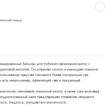
ительной скидки
фюмированный бальзам для глубокого увлажнения волос с
роновой кислотой. Он устраняет сухость и уменьшает ломкость
использования средства становятся более послушными при
лы есть микро-шимер, отражающий свет и придающий
молочной, гликолевой, лимонной кислот, а также сока алоэ вера
А гидролизованный шелк предотвращает появление секущихся
ость, гладкость, улучшает его эластичность.