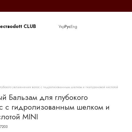
ество
dott CLUB
Укр
Рус
Eng
убокого увлажнения волос с гидролизованным шелком и гиалуроновой кислотой
 Бальзам для глубокого
с с гидролизованным шелком и
слотой MINI
37203