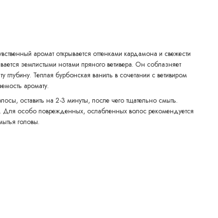
увственный аромат открывается оттенками кардамона и свежести
ывается землистыми нотами пряного ветивера. Он соблазняет
у глубину. Теплая бурбонская ваниль в сочетании с ветивиром
емость аромату.
лосы, оставить на 2-3 минуты, после чего тщательно смыть.
ю. Для особо поврежденных, ослабленных волос рекомендуется
мытья головы.