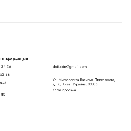
я информация
 34 36
dott.skin@gmail.com
 52 38
Ул. Митрополита Василия Липковского,
вам?
д.16, Киев, Украина, 03035
Карта проезда
ТЯХ