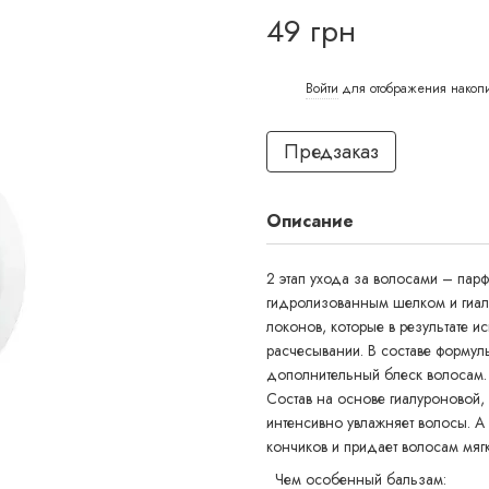
49 грн
Войти
для отображения накоп
%
Предзаказ
Описание
2 этап ухода за волосами – пар
гидролизованным шелком и гиалу
локонов, которые в результате 
расчесывании. В составе форму
дополнительный блеск волосам.
Состав на основе гиалуроновой, 
интенсивно увлажняет волосы. 
кончиков и придает волосам мягк
Чем особенный бальзам: