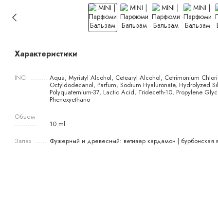
Характеристики
INCI
Aqua, Myristyl Alcohol, Cetearyl Alcohol, Cetrimonium Chlo
Octyldodecanol, Parfum, Sodium Hyaluronate, Hydrolyzed Sil
Polyquaternium-37, Lactic Acid, Trideceth-10, Propylene Gly
Phenoxyethano
Объем
10 ml
Запах
Фужерный и древесный: ветивер кардамон | бурбонская 