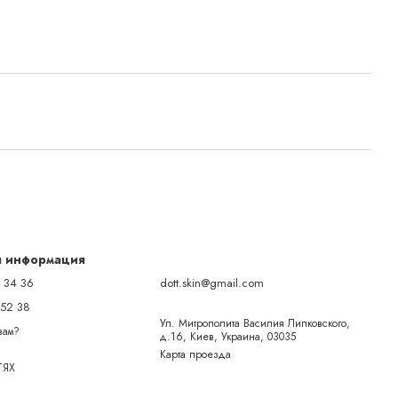
я информация
 34 36
dott.skin@gmail.com
 52 38
Ул. Митрополита Василия Липковского,
вам?
д.16, Киев, Украина, 03035
Карта проезда
ТЯХ