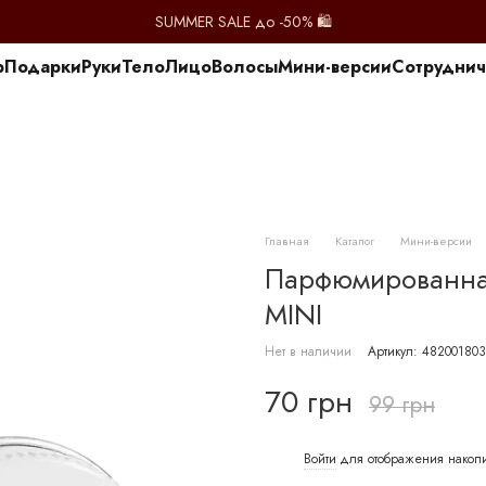
SUMMER SALE до -50% 🛍️
p
Подарки
Руки
Тело
Лицо
Волосы
Мини-версии
Сотруднич
Главная
Каталог
Мини-версии
Парфюмированна
MINI
Нет в наличии
Артикул: 48200180
70 грн
99 грн
Войти
для отображения накоп
%