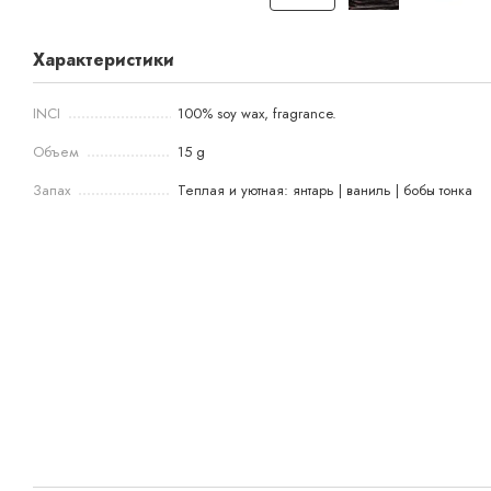
Характеристики
INCI
100% soy wax, fragrance.
Объем
15 g
Запах
Теплая и уютная: янтарь | ваниль | бобы тонка