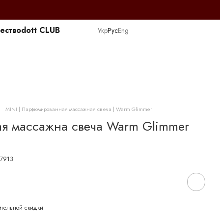
ество
dott CLUB
Укр
Рус
Eng
MINI | Парфюмированная массажная свеча | Warm Glimmer
я массажна свеча Warm Glimmer
37913
ительной скидки