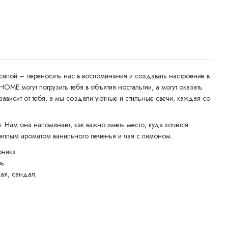
илой – переносить нас в воспоминания и создавать настроение в
HOME могут погрузить тебя в объятия ностальгии, а могут оказать
зависит от тебя, а мы создали уютные и стильные свечи, каждая со
. Нам она напоминает, как важно иметь место, куда хочется
еплым ароматом ванильного печенья и чая с лимоном.
рника
рь
ая, сандал.