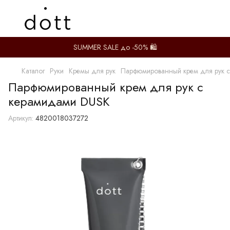
SUMMER SALE до -50% 🛍️
Каталог
Руки
Кремы для рук
Парфюмированный крем для рук 
Парфюмированный крем для рук с
керамидами DUSK
Артикул:
4820018037272