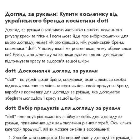
Догляд за руками: Купити косметику від
українського бренда косметики dott
Догляд за руками є важливою частиною нашого щоденного
ритуалу краси та гігієни. І коли мова йде про вибір косметики для
цього догляду, немає нічого кращого, ніж український бренд
косметики "dott". У цьому тексті ми розглянемо, чому обрати саме
цей бренд для догляду за вашими руками і як він допоможе
підтримувати красу та здоров'я вашої шкіри.
dott: Досконалий догляд за руками
"dott" - це український бренд косметики, який славиться своєю
відповідальністю за якість та ефективність своїх продуктів. Бренд
виробляє косметику для догляду за руками, яка допомагає
зберігати молодість і красу вашої шкіри.
dott: Вибір продуктів для догляду за руками
"dott" пропонує різноманітну лінійку засобів для догляду за
руками, призначених для задоволення різних потреб. Ось кілька
категорій продукції, які ви можете знайти в асортименті:
Засоби для очищення: Це перший етап у догляді за руками, і