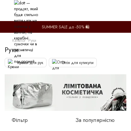
SUMMER SALE до -50% 🛍️
Каталог
Руки
Руки
Креми для рук
Олія для кутикули
Фільтр
За популярністю