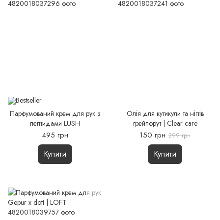
Парфумований крем для рук з
Олія для кутикули та нігтів
пептидами LUSH
грейпфрут | Clear care
495 грн
150 грн
299 грн
Купити
Купити