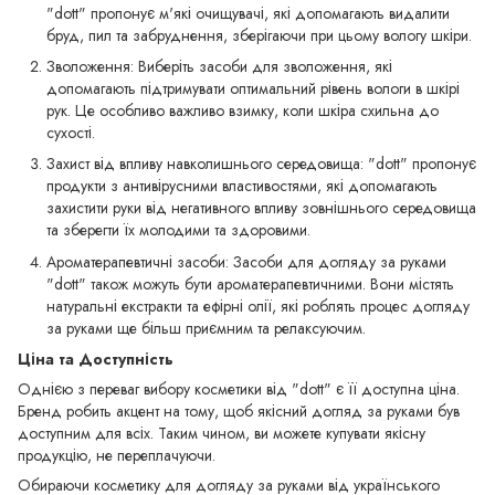
"dott" пропонує м'які очищувачі, які допомагають видалити
бруд, пил та забруднення, зберігаючи при цьому вологу шкіри.
Зволоження: Виберіть засоби для зволоження, які
допомагають підтримувати оптимальний рівень вологи в шкірі
рук. Це особливо важливо взимку, коли шкіра схильна до
сухості.
Захист від впливу навколишнього середовища: "dott" пропонує
продукти з антивірусними властивостями, які допомагають
захистити руки від негативного впливу зовнішнього середовища
та зберегти їх молодими та здоровими.
Ароматерапевтичні засоби: Засоби для догляду за руками
"dott" також можуть бути ароматерапевтичними. Вони містять
натуральні екстракти та ефірні олії, які роблять процес догляду
за руками ще більш приємним та релаксуючим.
Ціна та Доступність
Однією з переваг вибору косметики від "dott" є її доступна ціна.
Бренд робить акцент на тому, щоб якісний догляд за руками був
доступним для всіх. Таким чином, ви можете купувати якісну
продукцію, не переплачуючи.
Обираючи косметику для догляду за руками від українського