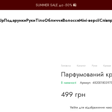
SUMMER SALE до -50% 🛍️
Up
Подарунки
Руки
Тіло
Обличчя
Волосся
Міні-версії
Співп
Головна
Каталог
Руки
Креми 
Парфумований кре
В наявності
Артикул: 48200180397
499 грн
Увійти
для відображення нако
%