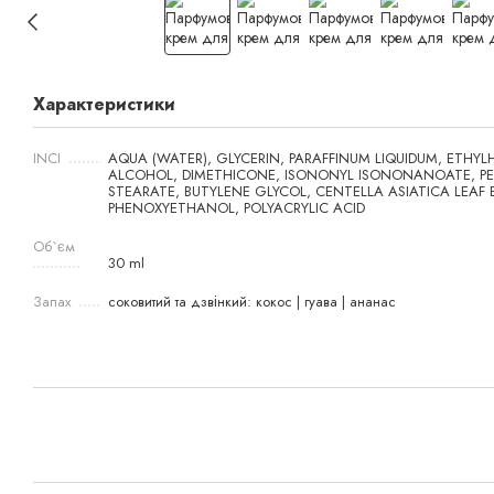
Характеристики
INCI
AQUA (WATER), GLYCERIN, PARAFFINUM LIQUIDUM, ETHYL
ALCOHOL, DIMETHICONE, ISONONYL ISONONANOATE, PEG
STEARATE, BUTYLENE GLYCOL, CENTELLA ASIATICA LEAF
PHENOXYETHANOL, POLYACRYLIC ACID
Об`єм
30 ml
Запах
соковитий та дзвінкий: кокос | гуава | ананас