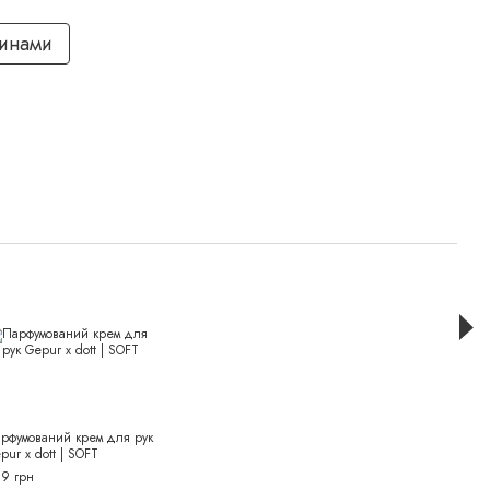
тинами
Раз
рфумований крем для рук
Парф
pur x dott | SOFT
Gepur
9 грн
499 