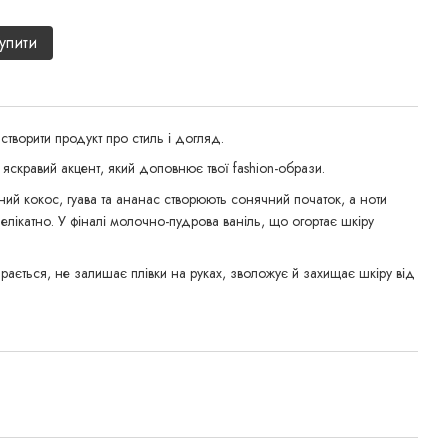
90
упити
творити продукт про стиль і догляд.
яскравий акцент, який доповнює твої fashion-образи.
ний кокос, гуава та ананас створюють сонячний початок, а ноти
 делікатно. У фіналі молочно-пудрова ваніль, що огортає шкіру
рається, не залишає плівки на руках, зволожує й захищає шкіру від