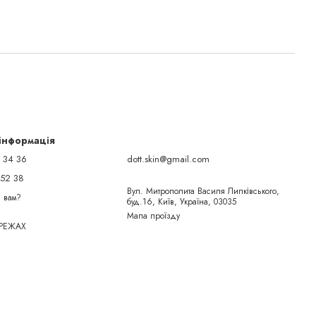
 інформація
 34 36
dott.skin@gmail.com
 52 38
Вул. Митрополита Василя Липківського,
 вам?
буд.16, Київ, Україна, 03035
Мапа проїзду
РЕЖАХ