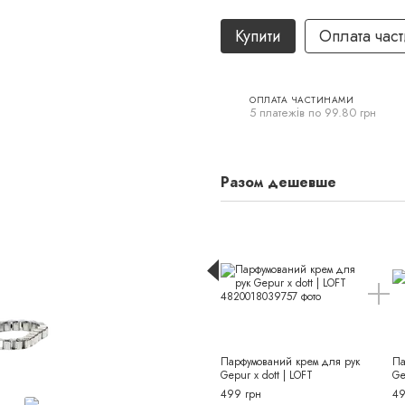
Купити
Оплата час
ОПЛАТА ЧАСТИНАМИ
5 платежів по 99.80 грн
Разом дешевше
Парфумований крем для рук
Па
Gepur x dott | LOFT
Ge
499 грн
49