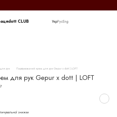
раця
dott CLUB
Укр
Рус
Eng
для рук
Парфумований крем для рук Gepur x dott | LOFT
м для рук Gepur x dott | LOFT
57
пичувальної знижки