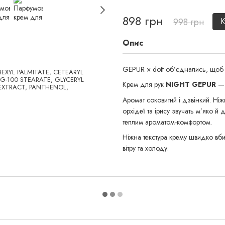
898 грн
998 грн
К
Опис
GEPUR × dott об’єднались, щоб с
HEXYL PALMITATE, CETEARYL
-100 STEARATE, GLYCERYL
Крем для рук
NIGHT GEPUR
— 
 EXTRACT, PANTHENOL,
Аромат соковитий і дзвінкий. Ніж
орхідеї та ірису звучать м’яко й
теплим ароматом-комфортом.
Ніжна текстура крему швидко вби
вітру та холоду.