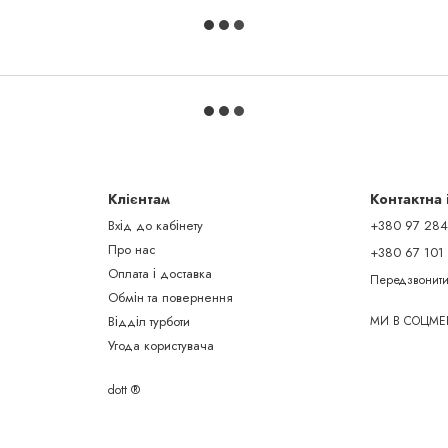
Клієнтам
Контактна
Вхід до кабінету
+380 97 284
Про нас
+380 67 101
Оплата і доставка
Передзвонити
Обмін та повернення
Відділ турботи
МИ В СОЦМЕ
Угода користувача
dott ®