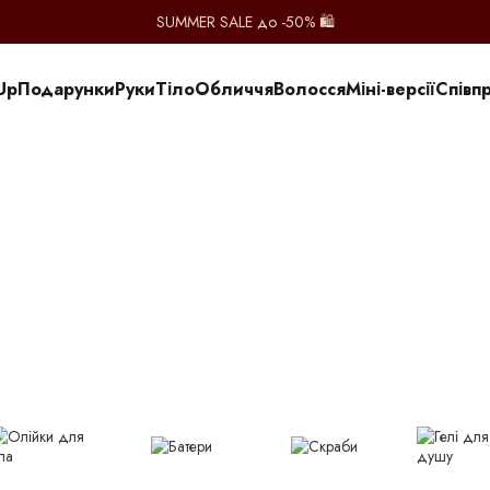
SUMMER SALE до -50% 🛍️
Up
Подарунки
Руки
Тіло
Обличчя
Волосся
Міні-версії
Співп