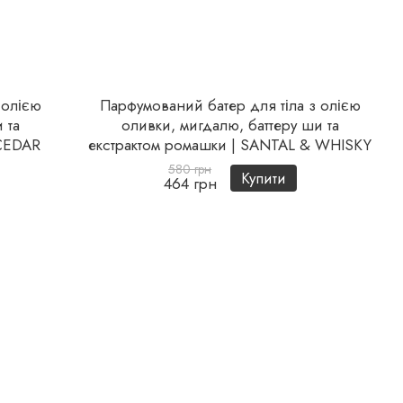
 олією
Парфумований батер для тіла з олією
 та
оливки, мигдалю, баттеру ши та
 CEDAR
екстрактом ромашки | SANTAL & WHISKY
580 грн
Купити
464 грн