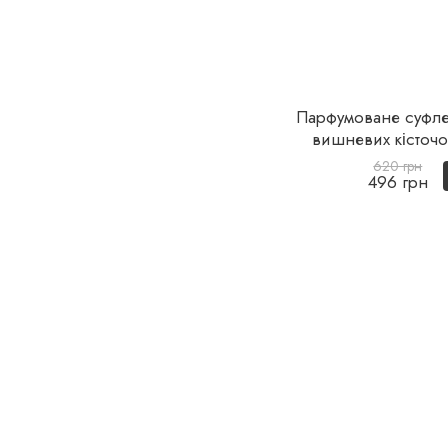
Парфумоване cуфле 
вишневих кісточо
620 грн
496 грн