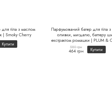
для тіла з маслом
Парфумований батер для тіла з
к | Smoky Cherry
оливки, мигдалю, баттеру ши
екстрактом ромашки | PLUM &
Купити
580 грн
Купити
464 грн