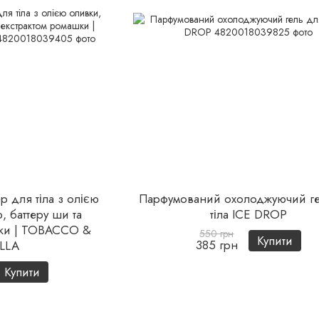
 для тіла з олією
Парфумований охолоджуючий г
, баттеру ши та
тіла ICE DROP
шки | TOBACCO &
550 грн
Купити
385 грн
LLA
Купити