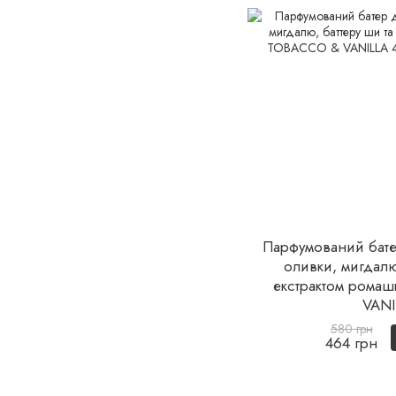
Парфумований батер
оливки, мигдалю
екстрактом рома
VANI
580 грн
464 грн