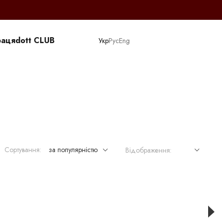
раця
dott CLUB
Укр
Рус
Eng
Сортування:
за популярністю
Відображення: