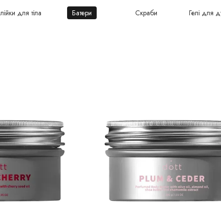
лійки для тіла
Батери
Скраби
Гелі для 