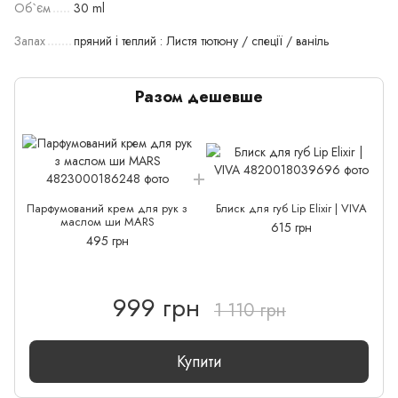
Об`єм
30 ml
Запах
пряний і теплий : Листя тютюну / спеції / ваніль
Разом дешевше
Парфумований крем для рук з
Блиск для губ Lip Elixir | VIVA
маслом ши MARS
615 грн
495 грн
999 грн
1 110 грн
Купити