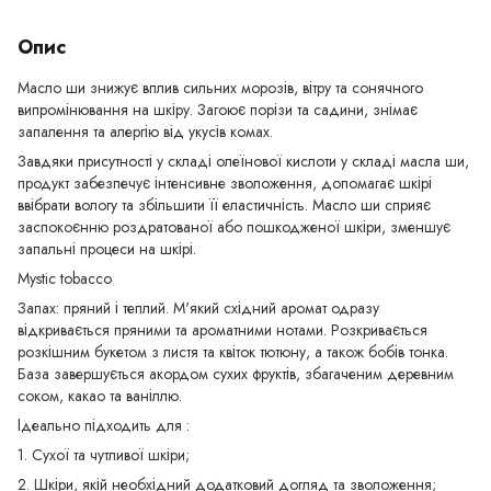
Опис
Масло ши знижує вплив сильних морозів, вітру та сонячного
випромінювання на шкіру. Загоює порізи та садини, знімає
запалення та алергію від укусів комах.
Завдяки присутності у складі олеїнової кислоти у складі масла ши,
продукт забезпечує інтенсивне зволоження, допомагає шкірі
ввібрати вологу та збільшити її еластичність. Масло ши сприяє
заспокоєнню роздратованої або пошкодженої шкіри, зменшує
запальні процеси на шкірі.
Mystic tobacco
Запах: пряний і теплий. М'який східний аромат одразу
відкривається пряними та ароматними нотами. Розкривається
розкішним букетом з листя та квіток тютюну, а також бобів тонка.
База завершується акордом сухих фруктів, збагаченим деревним
соком, какао та ваніллю.
Ідеально підходить для :
1. Сухої та чутливої шкіри;
2. Шкіри, якій необхідний додатковий догляд та зволоження;