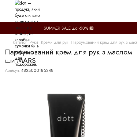
SUMMER SALE до -50% 🛍️
Каталог
Руки
Креми для рук
Парфумований крем для рук з ма
Парфумований крем для рук з маслом
ши MARS
Артикул:
4823000186248