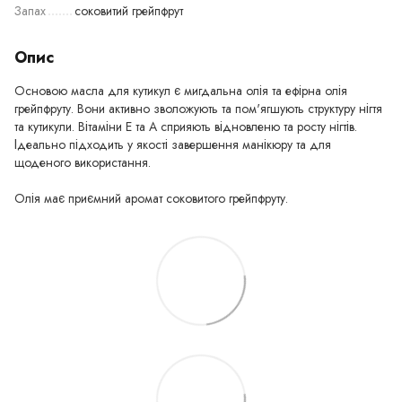
Запах
соковитий грейпфрут
Опис
Основою масла для кутикул є мигдальна олія та ефірна олія
грейпфруту. Вони активно зволожують та пом'ягшують структуру нігтя
та кутикули. Вітаміни Е та А сприяють відновленю та росту нігтів.
Ідеально підходить у якості завершення манікюру та для
щоденого використання.
Олія має приємний аромат соковитого грейпфруту.