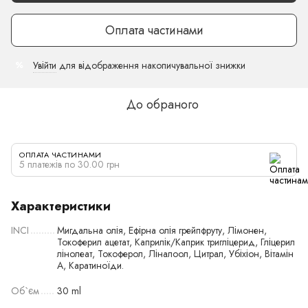
Оплата частинами
Увійти
для відображення накопичувальної знижки
%
До обраного
ОПЛАТА ЧАСТИНАМИ
5 платежів по 30.00 грн
Характеристики
INCI
Мигдальна олія, Ефірна олія грейпфруту, Лімонен,
Токоферил ацетат, Каприлік/Каприк тригліцерид, Гліцерил
лінолеат, Токоферол, Ліналоол, Цитрал, Убіхіон, Вітамін
А, Каратиноїди.
Об`єм
30 ml