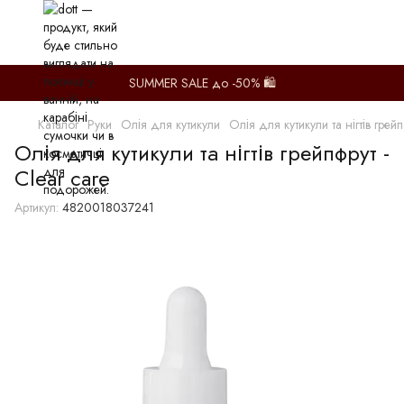
SUMMER SALE до -50% 🛍️
Каталог
Руки
Олія для кутикули
Олія для кутикули та нігтів грейп
Олія для кутикули та нігтів грейпфрут -
Clear care
Артикул:
4820018037241