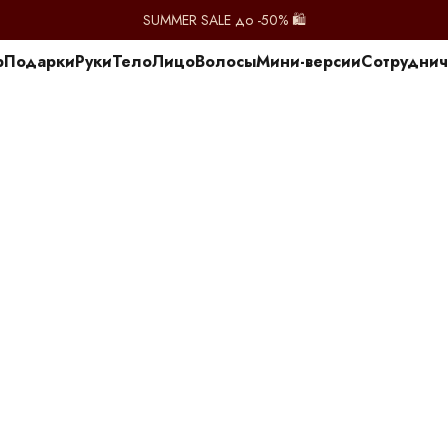
SUMMER SALE до -50% 🛍️
p
Подарки
Руки
Тело
Лицо
Волосы
Мини-версии
Сотруднич