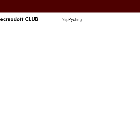
ество
dott CLUB
Укр
Рус
Eng