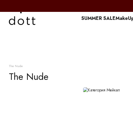
Перейти к основному контенту
SUMMER SALE
MakeU
The Nude
The Nude