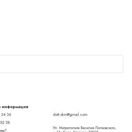
я информация
 34 36
dott.skin@gmail.com
 52 38
Ул. Митрополита Василия Липковского,
вам?