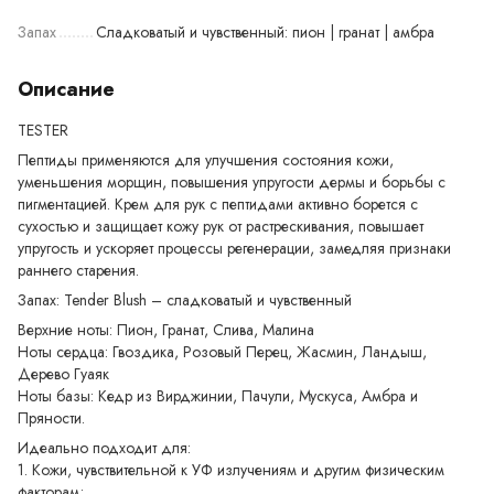
Запах
Сладковатый и чувственный: пион | гранат | амбра
Описание
TESTER
Пептиды применяются для улучшения состояния кожи,
уменьшения морщин, повышения упругости дермы и борьбы с
пигментацией. Крем для рук с пептидами активно борется с
сухостью и защищает кожу рук от растрескивания, повышает
упругость и ускоряет процессы регенерации, замедляя признаки
раннего старения.
Запах: Tender Blush – сладковатый и чувственный
Верхние ноты: Пион, Гранат, Слива, Малина
Ноты сердца: Гвоздика, Розовый Перец, Жасмин, Ландыш,
Дерево Гуаяк
Ноты базы: Кедр из Вирджинии, Пачули, Мускуса, Амбра и
Пряности.
Идеально подходит для:
1. Кожи, чувствительной к УФ излучениям и другим физическим
факторам;