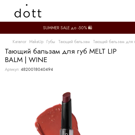
SUMMER SALE до -50% 🛍️
Каталог
MakeUp
Губы
Тающий бальзам
Тающий бальзам для г
Тающий бальзам для губ MELT LIP
BALM | WINE
Артикул:
4820018040494