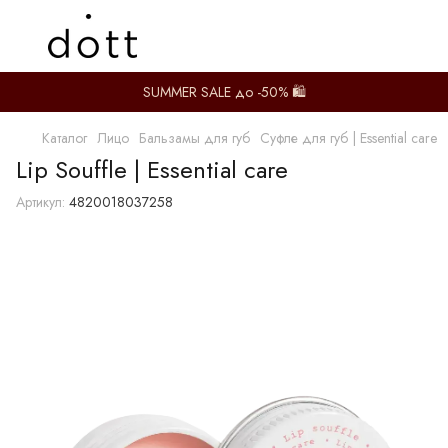
SUMMER SALE до -50% 🛍️
Каталог
Лицо
Бальзамы для губ
Суфле для губ | Essential care
Lip Souffle | Essential care
Артикул:
4820018037258