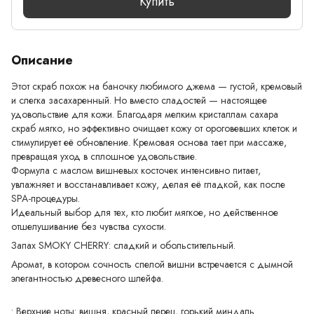
Купить
Описание
Этот скраб похож на баночку любимого джема — густой, кремовый
и слегка засахаренный. Но вместо сладостей — настоящее
удовольствие для кожи. Благодаря мелким кристаллам сахара
скраб мягко, но эффективно очищает кожу от ороговевших клеток и
стимулирует её обновление. Кремовая основа тает при массаже,
превращая уход в сплошное удовольствие.
Формула с маслом вишневых косточек интенсивно питает,
увлажняет и восстанавливает кожу, делая её гладкой, как после
SPA-процедуры.
Идеальный выбор для тех, кто любит мягкое, но действенное
отшелушивание без чувства сухости.
Запах SMOKY CHERRY: сладкий и обольстительный.
Аромат, в котором сочность спелой вишни встречается с дымной
элегантностью древесного шлейфа.
• Верхние ноты: вишня, красный перец, горький миндаль