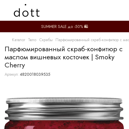
SUMMER SALE до -50% 🛍️
Каталог
Тело
Скрабы
Парфюмированный скраб-конфитюр с мас
Парфюмированный скраб-конфитюр с
маслом вишневых косточек | Smoky
Cherry
Артикул:
4820018039535