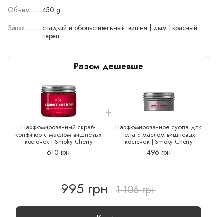
Объем
450 g
Запах
сладкий и обольстительный: вишня | дым | красный
перец
Разом дешевше
Парфюмированный скраб-
Парфюмированное суфле для
конфитюр с маслом вишневых
тела с маслом вишневых
косточек | Smoky Cherry
косточек | Smoky Cherry
610 грн
496 грн
995 грн
1 106 грн