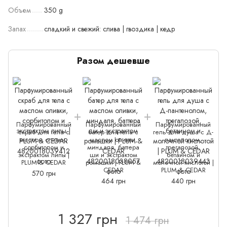
Объем
350 g
Запах
сладкий и свежий: слива | гвоздика | кедр
Разом дешевше
Парфумированный
Парфумированный
Парфумированный
скраб для тела с
батер для тела с
гель для душа с Д-
маслом оливки,
маслом оливки,
пантенолом,
сорбитолом и
миндаля, баттера
трегалозой,
экстрактом липы |
ши и экстрактом
бетаином и
PLUM & CEDAR
ромашки | PLUM &
молочной кислотой |
CEDAR
PLUM & CEDAR
570 грн
464 грн
440 грн
1 327 грн
1 474 грн