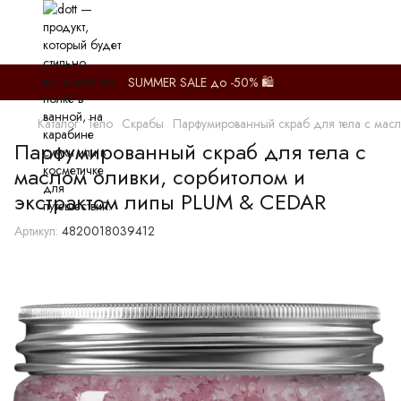
SUMMER SALE до -50% 🛍️
Каталог
Тело
Скрабы
Парфумированный скраб для тела с масл
Парфумированный скраб для тела с
маслом оливки, сорбитолом и
экстрактом липы PLUM & CEDAR
Артикул:
4820018039412