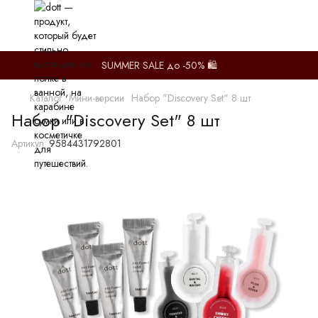
SUMMER SALE до -50% 🛍️
Каталог
Мини-версии
Набор "Discovery Set" 8 шт
Набор "Discovery Set" 8 шт
Артикул:
9584431792801