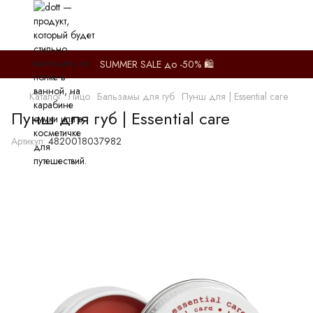
SUMMER SALE до -50% 🛍️
Каталог
Лицо
Бальзамы для губ
Пунш для | Essential care
Пунш для губ | Essential care
Артикул:
4820018037982