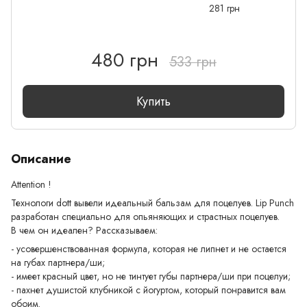
281 грн
480 грн
533 грн
Купить
Описание
Attention !
Технологи dott вывели идеальный бальзам для поцелуев. Lip Punch
разработан специально для опьяняющих и страстных поцелуев.
В чем он идеален? Рассказываем:
- усовершенствованная формула, которая не липнет и не остается
на губах партнера/ши;
- имеет красный цвет, но не тинтует губы партнера/ши при поцелуи;
- пахнет душистой клубникой с йогуртом, который понравится вам
обоим.