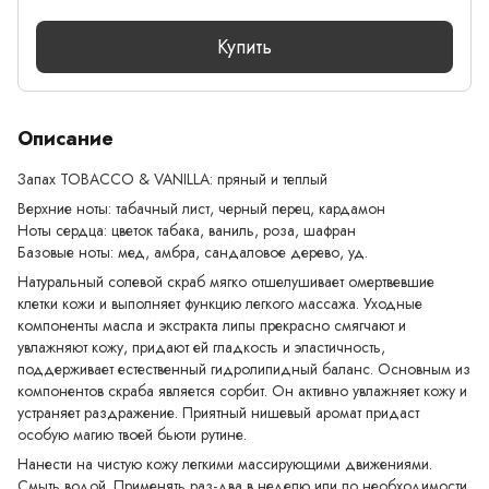
Купить
Описание
Запах TOBACCO & VANILLA: пряный и теплый
Верхние ноты: табачный лист, черный перец, кардамон
Ноты сердца: цветок табака, ваниль, роза, шафран
Базовые ноты: мед, амбра, сандаловое дерево, уд.
Натуральный солевой скраб мягко отшелушивает омертвевшие
клетки кожи и выполняет функцию легкого массажа. Уходные
компоненты масла и экстракта липы прекрасно смягчают и
увлажняют кожу, придают ей гладкость и эластичность,
поддерживает естественный гидролипидный баланс. Основным из
компонентов скраба является сорбит. Он активно увлажняет кожу и
устраняет раздражение. Приятный нишевый аромат придаст
особую магию твоей бьюти рутине.
Нанести на чистую кожу легкими массирующими движениями.
Смыть водой. Применять раз-два в неделю или по необходимости.