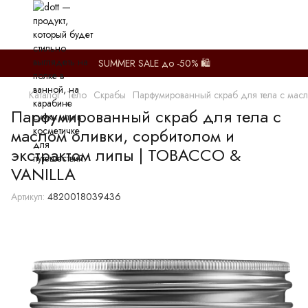
SUMMER SALE до -50% 🛍️
Каталог
Тело
Скрабы
Парфумированный скраб для тела с масл
Парфумированный скраб для тела с
маслом оливки, сорбитолом и
экстрактом липы | TOBACCO &
VANILLA
Артикул:
4820018039436