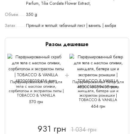
Parfum, Tilia Cordata Flower Extract,
Объем
350 g
Запах
Пряный и теплый: табачный лист | ваниль | амбра
Разом дешевше
Парфумированный скраб для
Парфумированный батер для
тела с маслом оливки,
тела с маслом оливки,
сорбитолом и экстрактом липы |
миндаля, баттера ши и
TOBACCO & VANILLA
экстрактом ромашки |
TOBACCO & VANILLA
570 грн
464 грн
931 грн
1 034 грн