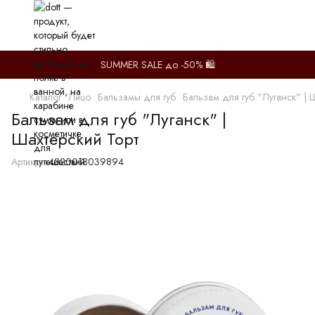
SUMMER SALE до -50% 🛍️
Каталог
Лицо
Бальзамы для губ
Бальзам для губ "Луганск" | 
Бальзам для губ "Луганск" |
Шахтерский Торт
Артикул:
4820018039894