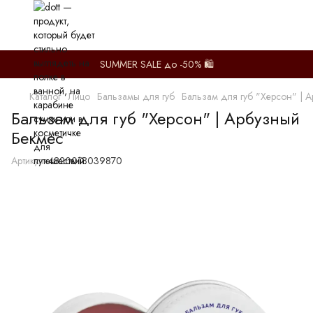
SUMMER SALE до -50% 🛍️
Каталог
Лицо
Бальзамы для губ
Бальзам для губ "Херсон" | 
Бальзам для губ "Херсон" | Арбузный
Бекмес
Артикул:
4820018039870