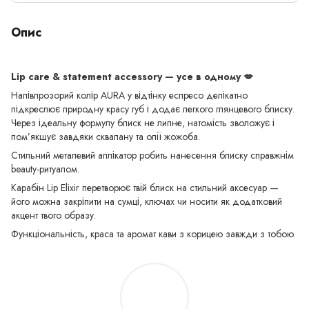
Опис
Lip care & statement accessory — усе в одному
💋
Напівпрозорий колір AURA у відтінку еспресо делікатно
підкреслює природну красу губ і додає легкого глянцевого блиску.
Через ідеальну формулу блиск не липне, натомість зволожує і
пом’якшує завдяки сквалану та олії жожоба.
Стильний металевий аплікатор робить нанесення блиску справжнім
beauty-ритуалом.
Карабін Lip Elixir перетворює твій блиск на стильний аксесуар —
його можна закріпити на сумці, ключах чи носити як додатковий
акцент твого образу.
Функціональність, краса та аромат кави з корицею завжди з тобою.