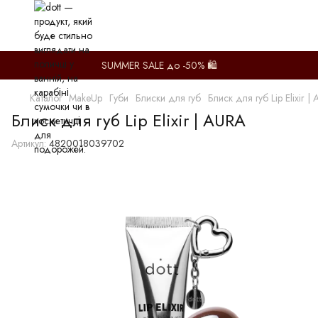
SUMMER SALE до -50% 🛍️
Каталог
MakeUp
Губи
Блиски для губ
Блиск для губ Lip Elixir |
Блиск для губ Lip Elixir | AURA
Артикул:
4820018039702