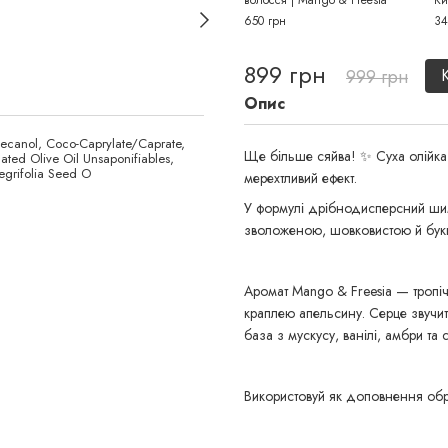
волосся | Mango & Freesia
Ки
650 грн
34
899 грн
999 грн
Опис
odecanol, Coco-Caprylate/Caprate,
Ще більше сяйва! ✨ Суха олійка 
ed Olive Oil Unsaponifiables,
egrifolia Seed O
мерехтливий ефект.
У формулі дрібнодисперсний шиме
зволоженою, шовковистою й букв
Аромат Mango & Freesia — тропічн
краплею апельсину. Серце звучить 
база з мускусу, ванілі, амбри т
Використовуй як доповнення обра