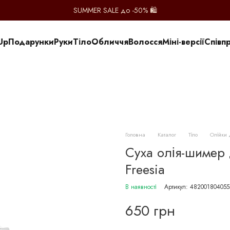
SUMMER SALE до -50% 🛍️
Up
Подарунки
Руки
Тіло
Обличчя
Волосся
Міні-версії
Співп
Головна
Каталог
Тіло
Олійки 
Суха олія-шимер 
Freesia
В наявності
Артикул: 482001804055
650 грн