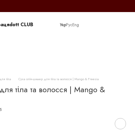
раця
dott CLUB
Укр
Рус
Eng
для тіла
Суха олія-шимер для тіла та волосся | Mango & Freesia
для тіла та волосся | Mango &
5