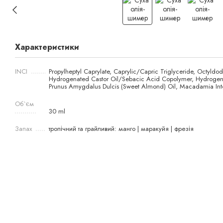
Характеристики
INCI
Propylheptyl Caprylate, Caprylic/Capric Triglyceride, Octyld
Hydrogenated Castor Oil/Sebacic Acid Copolymer, Hydrogenat
Prunus Amygdalus Dulcis (Sweet Almond) Oil, Macadamia Int
Об`єм
30 ml
Запах
тропічний та грайливий: манго | маракуйя | фрезія