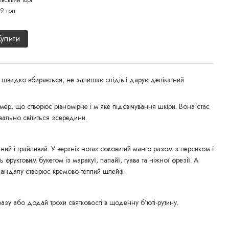
ївський торт
волос
9 грн
650 г
1 
Купити
швидко вбирається, не залишає слідів і дарує делікатний
р, що створює рівномірне і м’яке підсвічування шкіри. Вона стає
ально світиться зсередини.
ий і грайливий. У верхніх нотах соковитий манго разом з персиком і
фруктовим букетом із маракуї, папайї, гуава та ніжної фрезії. А
а сандалу створює кремово-теплий шлейф.
зу або додай трохи святковості в щоденну б’юті-рутину.