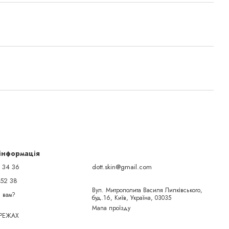
 інформація
 34 36
dott.skin@gmail.com
 52 38
Вул. Митрополита Василя Липківського,
 вам?
буд.16, Київ, Україна, 03035
Мапа проїзду
РЕЖАХ