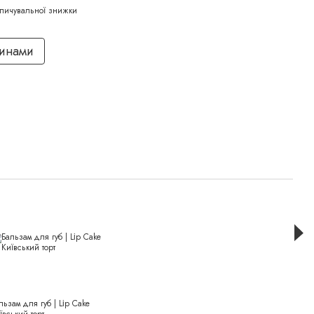
пичувальної знижки
тинами
Раз
льзам для губ | Lір Cake
Суха 