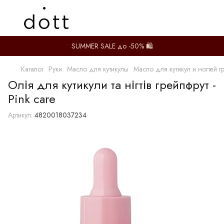
SUMMER SALE до -50% 🛍️
Каталог
Руки
Масло для кутикулы
Масло для кутикул и ногтей гр
Олія для кутикули та нігтів грейпфрут -
Pink care
Артикул:
4820018037234