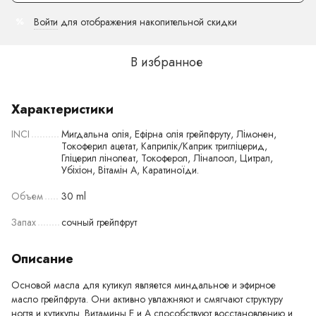
Войти
для отображения накопительной скидки
%
В избранное
Характеристики
INCI
Мигдальна олія, Ефірна олія грейпфруту, Лімонен,
Токоферил ацетат, Каприлік/Каприк тригліцерид,
Гліцерил лінолеат, Токоферол, Ліналоол, Цитрал,
Убіхіон, Вітамін А, Каратиноїди.
Объем
30 ml
Запах
сочный грейпфрут
Описание
Основой масла для кутикул является миндальное и эфирное
масло грейпфрута. Они активно увлажняют и смягчают структуру
ногтя и кутикулы. Витамины Е и А способствуют восстановлению и