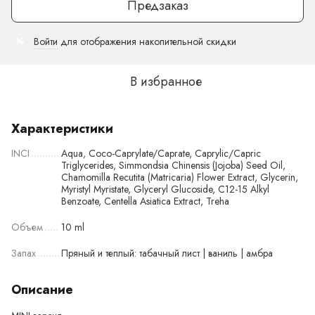
Предзаказ
Войти
для отображения накопительной скидки
%
В избранное
Характеристики
INCI
Aqua, Coco-Caprylate/Caprate, Caprylic/Capric
Triglycerides, Simmondsia Chinensis (Jojoba) Seed Oil,
Chamomilla Recutita (Matricaria) Flower Extract, Glycerin,
Myristyl Myristate, Glyceryl Glucoside, C12-15 Alkyl
Benzoate, Centella Asiatica Extract, Treha
Объем
10 ml
Запах
Пряный и теплый: табачный лист | ваниль | амбра
Описание