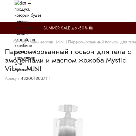
SUMMER SALE до -50% 🛍️
Каталог
Мини-версии
MINI | Парфюмированный лосьон для тела 
Парфюмированный лосьон для тела с
эмолентами и маслом жожоба Mystic
Vibe - MINI
Артикул:
4820018037111