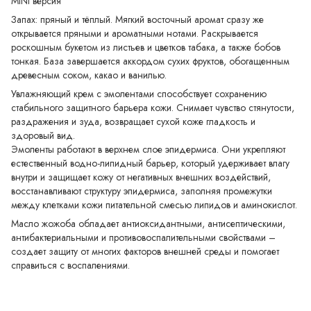
MINI версия
Запах: пряный и тёплый. Мягкий восточный аромат сразу же
открывается пряными и ароматными нотами. Раскрывается
роскошным букетом из листьев и цветков табака, а также бобов
тонкая. База завершается аккордом сухих фруктов, обогащенным
древесным соком, какао и ванилью.
Увлажняющий крем с эмолентами способствует сохранению
стабильного защитного барьера кожи. Снимает чувство стянутости,
раздражения и зуда, возвращает сухой коже гладкость и
здоровый вид.
Эмоленты работают в верхнем слое эпидермиса. Они укрепляют
естественный водно-липидный барьер, который удерживает влагу
внутри и защищает кожу от негативных внешних воздействий,
восстанавливают структуру эпидермиса, заполняя промежутки
между клетками кожи питательной смесью липидов и аминокислот.
Масло жожоба обладает антиоксидантными, антисептическими,
антибактериальными и противовоспалительными свойствами –
создает защиту от многих факторов внешней среды и помогает
справиться с воспалениями.