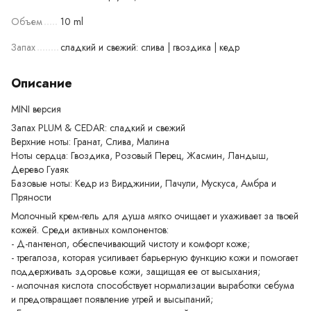
Объем
10 ml
Запах
сладкий и свежий: слива | гвоздика | кедр
Описание
MINI версия
Запах PLUM & CEDAR: сладкий и свежий
Верхние ноты: Гранат, Слива, Малина
Ноты сердца: Гвоздика, Розовый Перец, Жасмин, Ландыш,
Дерево Гуаяк
Базовые ноты: Кедр из Вирджинии, Пачули, Мускуса, Амбра и
Пряности
Молочный крем-гель для душа мягко очищает и ухаживает за твоей
кожей. Среди активных компонентов:
- Д-пантенол, обеспечивающий чистоту и комфорт коже;
- трегалоза, которая усиливает барьерную функцию кожи и помогает
поддерживать здоровье кожи, защищая ее от высыхания;
- молочная кислота способствует нормализации выработки себума
и предотвращает появление угрей и высыпаний;