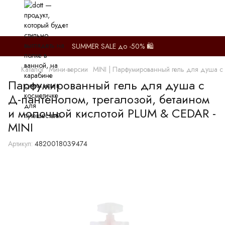
SUMMER SALE до -50% 🛍️
Каталог
Мини-версии
MINI | Парфумированный гель для душа с
Парфумированный гель для душа с
Д-пантенолом, трегалозой, бетаином
и молочной кислотой PLUM & CEDAR -
MINI
Артикул:
4820018039474