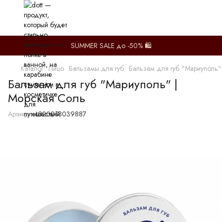
SUMMER SALE до -50% 🛍️
Каталог
Лицо
Бальзамы для губ
Бальзам для губ "Мариуполь"
Бальзам для губ "Мариуполь" |
Морская Соль
Артикул:
4820018039887