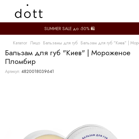
SUMMER SALE до -50% 🛍️
Каталог
Лицо
Бальзамы для губ
Бальзам для губ "Киев" | М
Бальзам для губ "Киев" | Мороженое
Пломбир
Артикул:
4820018039641