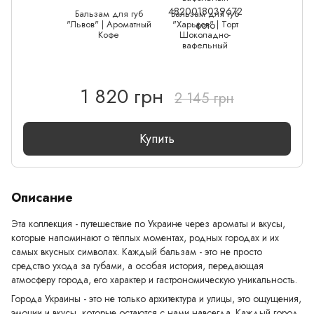
Бальзам для губ
Бальзам для губ
"Львов" | Ароматный
"Харьков" | Торт
Кофе
Шоколадно-
вафельный
1 820 грн
2 145 грн
Купить
Описание
Эта коллекция - путешествие по Украине через ароматы и вкусы,
которые напоминают о тёплых моментах, родных городах и их
самых вкусных символах. Каждый бальзам - это не просто
средство ухода за губами, а особая история, передающая
атмосферу города, его характер и гастрономическую уникальность.
Города Украины - это не только архитектура и улицы, это ощущения,
эмоции и вкусы, которые остаются с нами навсегда. Каждый город