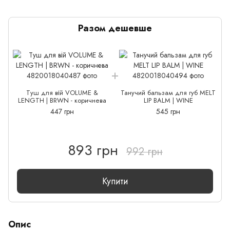
Разом дешевше
Туш для вій VOLUME &
Танучий бальзам для губ MELT
LENGTH | BRWN - коричнева
LIP BALM | WINE
447 грн
545 грн
893 грн
992 грн
Купити
Опис