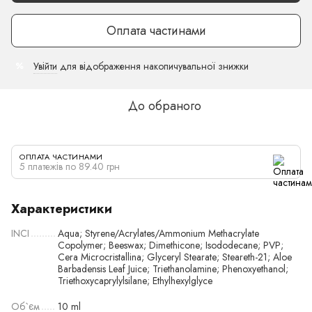
Оплата частинами
Увійти
для відображення накопичувальної знижки
%
До обраного
ОПЛАТА ЧАСТИНАМИ
5 платежів по 89.40 грн
Характеристики
INCI
Aqua; Styrene/Acrylates/Ammonium Methacrylate
Copolymer; Beeswax; Dimethicone; Isododecane; PVP;
Cera Microcristallina; Glyceryl Stearate; Steareth-21; Aloe
Barbadensis Leaf Juice; Triethanolamine; Phenoxyethanol;
Triethoxycaprylylsilane; Ethylhexylglyce
Об`єм
10 ml