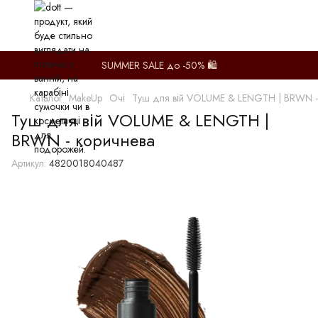
SUMMER SALE до -50% 🛍️
Каталог
MakeUp
Очі
Туш для вій VOLUME & LENGTH | BRWN -
Туш для вій VOLUME & LENGTH |
BRWN - коричнева
Артикул:
4820018040487