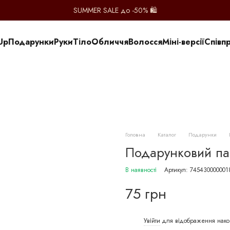
SUMMER SALE до -50% 🛍️
Up
Подарунки
Руки
Тіло
Обличчя
Волосся
Міні-версії
Співп
Головна
Каталог
Подарунки
Подарунковий пак
В наявності
Артикул: 745430000001
75 грн
Увійти
для відображення нако
%