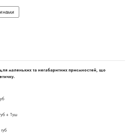
тинами
 для маленьких та негабаритних приємностей, що
етичку.
губ
 губ + Туш
 губ