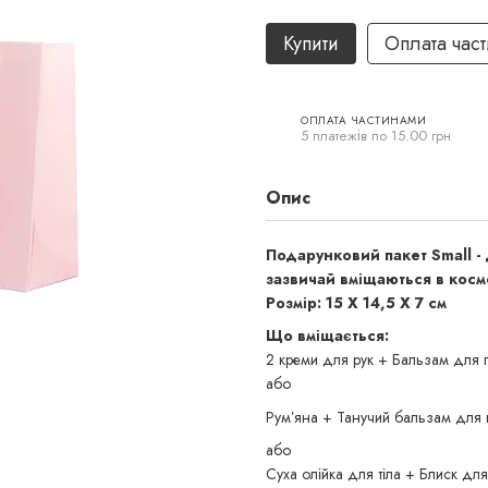
Купити
Оплата час
ОПЛАТА ЧАСТИНАМИ
5 платежів по 15.00 грн
Опис
Подарунковий пакет Small -
зазвичай вміщаються в косм
Розмір: 15 Х 14,5 Х 7 см
Що вміщається:
2 креми для рук + Бальзам для 
або
Румʼяна + Танучий бальзам для
або
Суха олійка для тіла + Блиск для