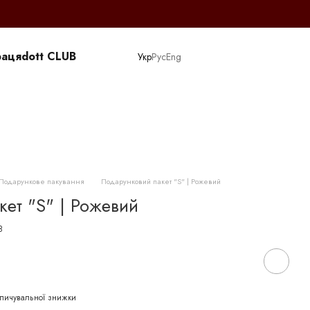
раця
dott CLUB
Укр
Рус
Eng
Подарункове пакування
Подарунковий пакет "S" | Рожевий
ет "S" | Рожевий
8
пичувальної знижки