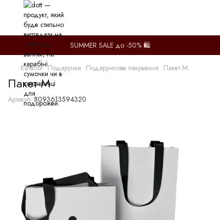
SUMMER SALE до -50% 🛍️
Каталог
Подарунки
Подарункове пакування
Пакет M
Пакет М
Артикул:
8093613594320