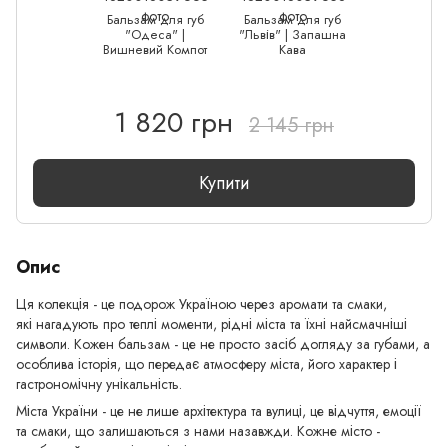
Бальзам для губ
Бальзам для губ
"Одеса" |
"Львів" | Запашна
Вишневий Компот
Кава
1 820 грн
2 145 грн
Купити
Опис
Ця колекція - це подорож Україною через аромати та смаки,
які нагадують про теплі моменти, рідні міста та їхні найсмачніші
символи. Кожен бальзам - це не просто засіб догляду за губами, а
особлива історія, що передає атмосферу міста, його характер і
гастрономічну унікальність.
Міста України - це не лише архітектура та вулиці, це відчуття, емоції
та смаки, що залишаються з нами назавжди. Кожне місто -