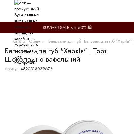
SUMMER SALE до -50% 🛍️
Каталог
Обличчя
Бальзами для губ
Бальзам для губ "Харків"
Бальзам для губ "Харків" | Торт
Шоколадно-вафельний
Артикул:
4820018039672