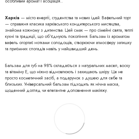
особливий аромат і асоціація...
Харків
— місто енергії, студентства та нових ідей. Вафельний торт
— справжня класика харківського кондитерського мистецтва,
знайома кожному з дитинства. Цей смак — про сімейні свята, теплі
кухні та традиції, що об'єднують покоління. Бальзам із ароматом
вафель огортає нотками солодощів, створюючи атмосферу затишку
та приємних спогадів навіть у найшвидший день.
Бальзам для губ на 98% складається з натуральних масел, воску
та вітаміну Е, що ніжно відновлюють і захищають шкіру. Це не
просто косметичний засіб, а подарунок з душею для себе та
близьких. Універсальний бальзам підходить як нічна маска,
щоденний догляд чи елегантне доповнення макіяжу.