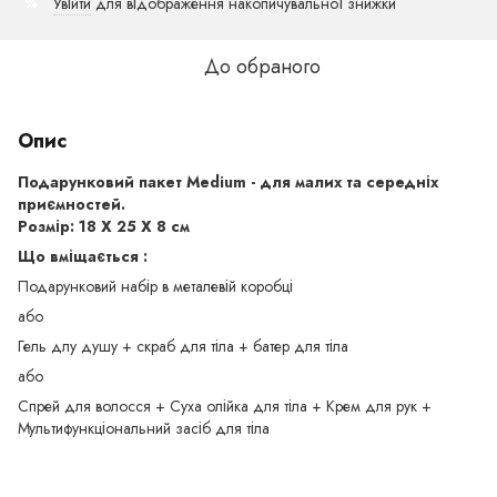
Увійти
для відображення накопичувальної знижки
%
До обраного
Опис
Подарунковий пакет Medium - для малих та середніх
приємностей.
Розмір: 18 Х 25 Х 8 см
Що вміщається :
Подарунковий набір в металевій коробці
або
Гель длу душу + скраб для тіла + батер для тіла
або
Спрей для волосся + Суха олійка для тіла + Крем для рук +
Мультифункціональний засіб для тіла