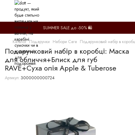
SUMMER SALE до -50% 🛍️
Каталог
Подарунки
Набори Care
Подарунковий набір в коробц
Подарунковий набір в коробці: Маска
для обличчя+Блиск для губ
RAVE+Суха олія Apple & Tuberose
Артикул:
3000000000724