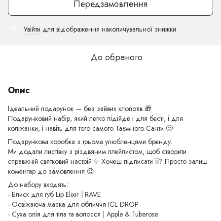
Передзамовлення
Увійти
для відображення накопичувальної знижки
%
До обраного
Опис
Ідеальний подарунок — без зайвих клопотів 🎁
Подарунковий набір, який легко підійде і для бесті, і для
коліжанки, і навіть для того самого Таємного Санти 🙂
Подарункова коробка з трьома улюбленцями бренду.
Ми додали листівку з різдвяним плейлистом, щоб створити
справжній святковий настрій ✨ Хочеш підписати її? Просто залиш
коментар до замовлення 😉
До набору входять:
- Блиск для губ Lip Elixir | RAVE
- Освіжаюча маска для обличчя ICE DROP
- Суха олія для тіла та волосся | Apple & Tuberose