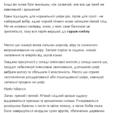
Іноді він може бути темнішим, ніж зазвичай, але все ще такий же
ефективний і ароматний.
Крем підходить для нормальної шкіри рук, проте для сухої - не
найкращий вибір, адже чорний пігмент може залишати легкий слід.
Ми не можемо наперед знати, у яких саме баночках це
трапляється, тому вся партія вирушає до
гараж-сейлу
.
Масло ши знижує вплив сильних морозів, вітру та сонячного
випромінювання на шкіру. Загоює порізи та садини, знімає
запалення та алергію від укусів комах.
Завдяки присутності у складі олеїнової кислоти у складі масла ши,
продукт забезпечує інтенсивне зволоження, допомагає шкірі
ввібрати вологу та збільшити її еластичність. Масло ши сприяє
заспокоєнню роздратованої або пошкодженої шкіри, зменшує
запальні процеси на шкірі.
Mystic tobacco
Запах: пряний і теплий. М'який східний аромат одразу
відкривається пряними та ароматними нотами. Розкривається
розкішним букетом з листя та квіток тютюну, а також бобів тонка.
База завершується акордом сухих фруктів, збагаченим деревним