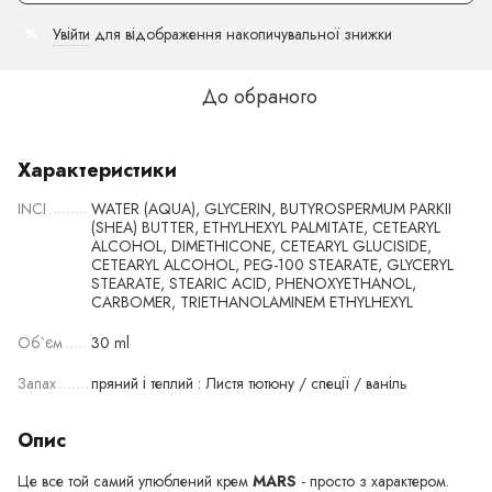
Увійти
для відображення накопичувальної знижки
%
До обраного
Характеристики
INCI
WATER (AQUA), GLYCERIN, BUTYROSPERMUM PARKII
(SHEA) BUTTER, ETHYLHEXYL PALMITATE, CETEARYL
ALCOHOL, DIMETHICONE, CETEARYL GLUCISIDE,
CETEARYL ALCOHOL, PEG-100 STEARATE, GLYCERYL
STEARATE, STEARIC ACID, PHENOXYETHANOL,
CARBOMER, TRIETHANOLAMINEM ETHYLHEXYL
Об`єм
30 ml
Запах
пряний і теплий : Листя тютюну / спеції / ваніль
Опис
Це все той самий улюблений крем
MARS
- просто з характером.