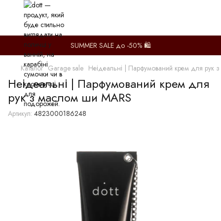
SUMMER SALE до -50% 🛍️
Каталог
Garage sale
Неідеальні | Парфумований крем для рук 
Неідеальні | Парфумований крем для
рук з маслом ши MARS
Артикул:
4823000186248