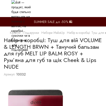
SUMMER SALE до -50% 🛍️
Каталог
Подарунки
Набори MakeUp
Набір в коробці: Туш для
Набір в коробці: Туш для вій VOLUME
& LENGTH BRWN + Танучий бальзам
для губ MELT LIP BALM ROSY +
Рум’яна для губ та щік Cheek & Lips
NUDE
Артикул:
10032