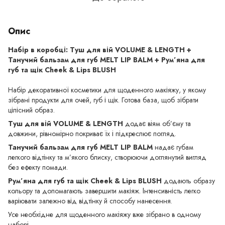
Опис
Набір в коробці: Туш для вій VOLUME & LENGTH +
Танучий бальзам для губ MELT LIP BALM + Рум’яна для
губ та щік Cheek & Lips BLUSH
Набір декоративної косметики для щоденного макіяжу, у якому
зібрані продукти для очей, губ і щік. Готова база, щоб зібрати
цілісний образ.
Туш для вій VOLUME & LENGTH
додає віям об’єму та
довжини, рівномірно покриває їх і підкреслює погляд.
Танучий бальзам для губ MELT LIP BALM
надає губам
легкого відтінку та м’якого блиску, створюючи доглянутий вигляд
без ефекту помади.
Рум’яна для губ та щік Cheek & Lips BLUSH
додають образу
кольору та допомагають завершити макіяж. Інтенсивність легко
варіювати залежно від відтінку й способу нанесення.
Усе необхідне для щоденного макіяжу вже зібрано в одному
наборі.