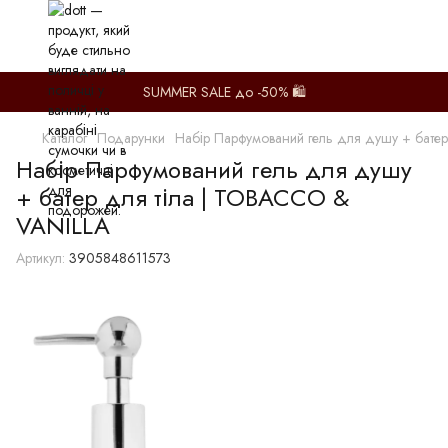
SUMMER SALE до -50% 🛍️
Каталог
Подарунки
Набір Парфумований гель для душу + бате
Набір Парфумований гель для душу
+ батер для тіла | TOBACCO &
VANILLA
Артикул:
3905848611573