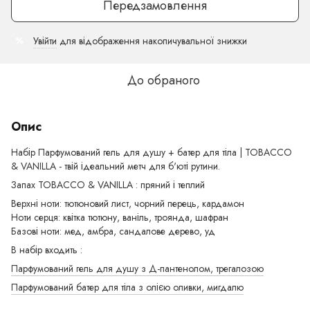
Передзамовлення
Увійти
для відображення накопичувальної знижки
%
До обраного
Опис
Набір Парфумований гель для душу + батер для тіла | TOBACCO
& VANILLA - твій ідеальний метч для б'юті рутини.
Запах TOBACCO & VANILLA : пряний і теплий
Верхні ноти: тютюновий лист, чорний перець, кардамон
Ноти серця: квітка тютюну, ваніль, троянда, шафран
Базові ноти: мед, амбра, сандалове дерево, уд
В набір входить :
Парфумований гель для душу з Д-пантенолом, трегалозою
Парфумований батер для тіла з олією оливки, мигдалю