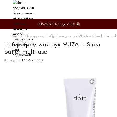
SUMMER SALE до -50% 🛍️
Каталог
Подарунки
Набір Крем для рук MUZA + Shea butter multi
Набір Крем для рук MUZA + Shea
butter multi-use
Артикул:
1516427711449