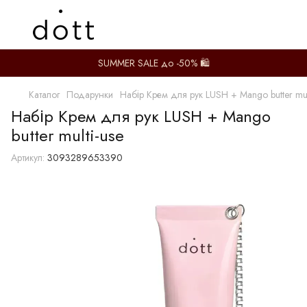
SUMMER SALE до -50% 🛍️
Каталог
Подарунки
Набір Крем для рук LUSH + Mango butter mul
Набір Крем для рук LUSH + Mango
butter multi-use
Артикул:
3093289653390