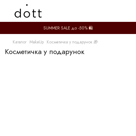
SUMMER SALE до -50% 🛍️
Каталог
MakeUp
Косметичка у подарунок 🎁
Косметичка у подарунок