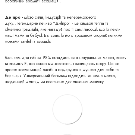
особливий аромат і асоціація...
Дніпро -
місто сили, індустрії та непереможного
духу. Легендарне печиво “Дніпро” - це символ тепла та
сімейних традицій, яке нагадує про ті самі ласощі, що їх пекли
наші мами та бабусі. Бальзам із його ароматом огортає легкими
нотками ванілі та вершків.
Бальзам для губ на 98% складається з натуральних масел, воску
та вітаміну Е, що ніжно відновлюють і захищають шкіру. Це не
просто косметичний засіб, а подарунок з душею для себе та
близьких. Універсальний бальзам підходить як нічна маска,
щоденний догляд чи елегантне доповнення макіяжу.