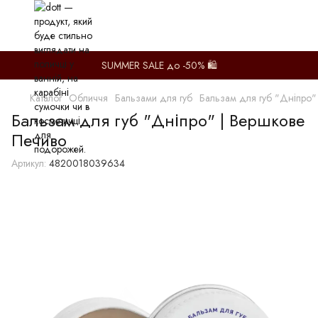
SUMMER SALE до -50% 🛍️
Каталог
Обличчя
Бальзами для губ
Бальзам для губ "Дніпро"
Бальзам для губ "Дніпро" | Вершкове
Печиво
Артикул:
4820018039634