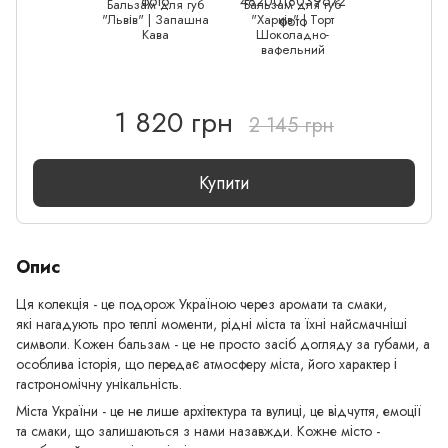
Бальзам для губ
Бальзам для губ
"Львів" | Запашна
"Харків" | Торт
Кава
Шоколадно-
вафельний
1 820 грн
2 145 грн
Купити
Опис
Ця колекція - це подорож Україною через аромати та смаки,
які нагадують про теплі моменти, рідні міста та їхні найсмачніші
символи. Кожен бальзам - це не просто засіб догляду за губами, а
особлива історія, що передає атмосферу міста, його характер і
гастрономічну унікальність.
Міста України - це не лише архітектура та вулиці, це відчуття, емоції
та смаки, що залишаються з нами назавжди. Кожне місто -